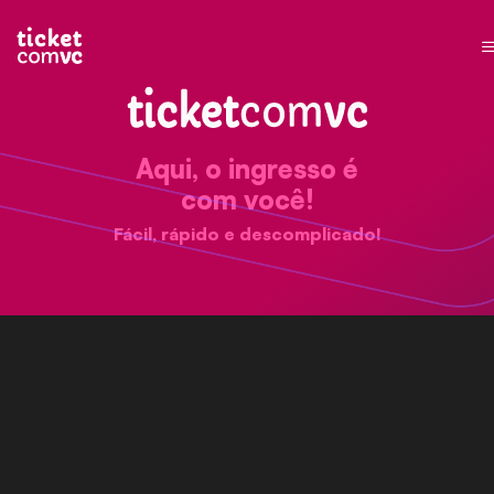
Aqui, o ingresso é
com você!
Fácil, rápido e descomplicado!